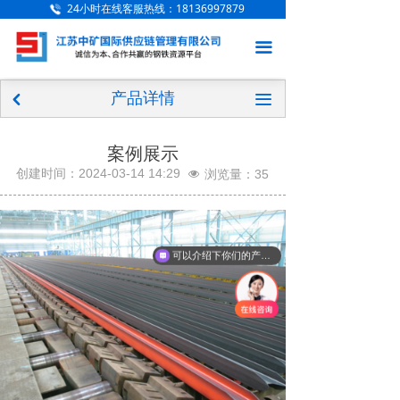
24小时在线客服热线：18136997879
网站首页
끀
关于我们
产品详情
产品展示
끀
낒
应用案例
案例展示
创建时间：
2024-03-14
14:29
浏览量：
35
넶
新闻中心
联系我们
可以介绍下你们的产品么